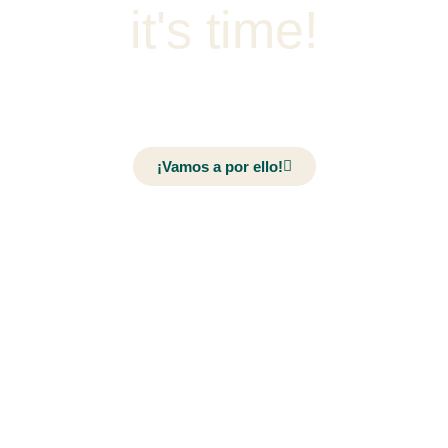
it's time!
¡Vamos a por ello!