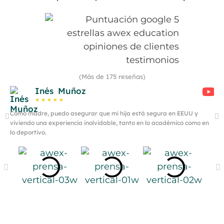
(Más de 175 reseñas)
Inés Muñoz
★
★
★
★
★
Como madre, puedo asegurar que mi hija está segura en EEUU y
Est
viviendo una experiencia inolvidable, tanto en lo académico como en
a c
lo deportivo.
pon