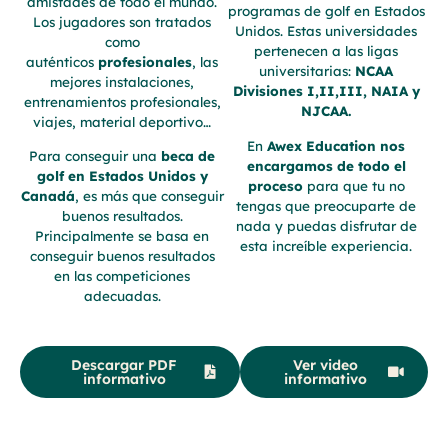
amistades de todo el mundo.
programas de golf en Estados
Los jugadores son tratados
Unidos. Estas universidades
como
pertenecen a las ligas
auténticos
profesionales
, las
universitarias:
NCAA
mejores instalaciones,
Divisiones I,II,III, NAIA y
entrenamientos profesionales,
NJCAA.
viajes, material deportivo…
En
Awex Education nos
Para conseguir una
beca de
encargamos de todo el
golf en Estados Unidos y
proceso
para que tu no
Canadá
, es más que conseguir
tengas que preocuparte de
buenos resultados.
nada y puedas disfrutar de
Principalmente se basa en
esta increíble experiencia.
conseguir buenos resultados
en las competiciones
adecuadas.
Descargar PDF
Ver video
informativo
informativo