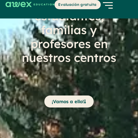
experiencias de
Evaluación gratuita
estudiantes,
familias y
profesores en
nuestros centros
¡Vamos a ello!