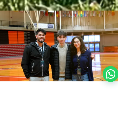
CONSENTIMIENTO
Para ofrecer las mejores experiencias, utilizamos tecnologías como las
cookies para almacenar y/o acceder a la información del dispositivo. El
consentimiento de estas tecnologías nos permitirá procesar datos co
el comportamiento de navegación o las identificaciones únicas en este
sitio. No consentir o retirar el consentimiento, puede afectar
negativamente a ciertas características y funciones.
Aceptar
Denegar
Política de cookies
Declaración de privacidad
Impressum
Viviendo la experiencia juntos
En Awex Education acompañamos a nuestros alumnos
durante su año escolar para que cada paso sea especial.
Visitamos a los estudiantes en sus colegios, hablamos