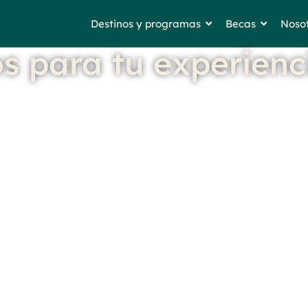
Destinos y programas
Becas
Noso
s para tu experienc