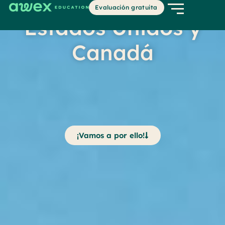
Universidades en
Evaluación gratuita
Estados Unidos y
Canadá
¡Vamos a por ello!