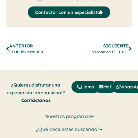
Contactar con un especialista
ANTERIOR
SIGUIENTE
EEUU invierte 100M de dólares en fichar jóvenes españoles para hacer historia en su Mundial 2026
Verano en EE. UU.: Los Mejores Planes para Hacer con Tus Amigos
¿Quieres disfrutar una
Llamar
Mail
WhatsA
experiencia internacional?
Contáctanos
Nuestros programas
¿Qué beca estás buscando?