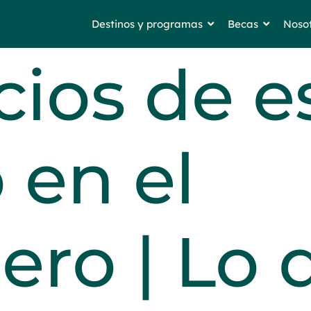
Destinos y programas
Becas
Noso
cios de e
 en el
jero | Lo