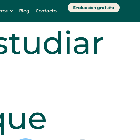
Evaluación gratuita
tros
Blog
Contacto
studiar
 que