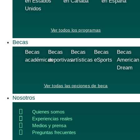
en Estados
en Canadá
en España
Unidos
Ver todos los programas
Becas
Becas
Becas
Becas
Becas
Becas
académicas
deportivas
artísticas
eSports
American
Dream
Ver todas las opciones de beca
Nosotros
Quienes somos
Experiencias reales
Medios y prensa
Preguntas frecuentes