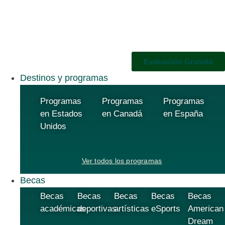
Evaluación Gratuita
Destinos y programas
Programas
Programas
Programas
en Estados
en Canadá
en España
Unidos
Ver todos los programas
Becas
Becas
Becas
Becas
Becas
Becas
académicas
deportivas
artísticas
eSports
American
Dream